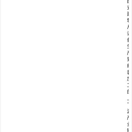
配
式
建
筑
从
设
备
生
产
到
组
装
加
工
的
上
下
游
产
业
链