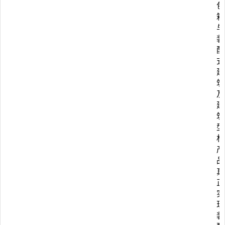
包
箱
与
装
配
式
建
筑
及
建
筑
型
材
产
品
真
正
实
现
装