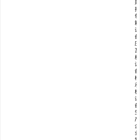
是
打
包
箱
设
备
压
瓦
机
设
备
楼
承
板
设
备
生
产
企
业
常