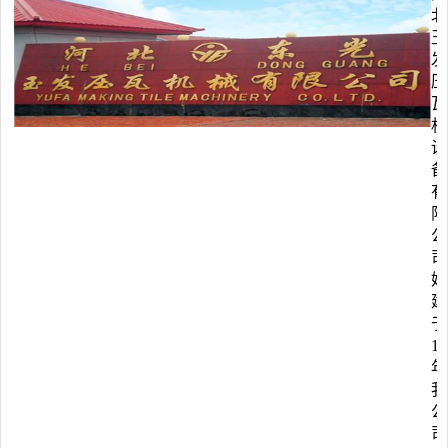
北
玉
发
压
瓦
机
设
备
有
限
公
司
始
建
于
19
年
我
公
司