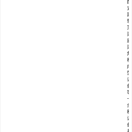
配
式
建
筑
顶
梁
底
梁
角
柱
成
型
设
备
等
十
余
种
设
备
并