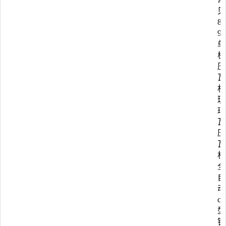
见
84
90
单
板
压
瓦
机
琉
璃
瓦
压
瓦
机
全
自
动
c
型
钢